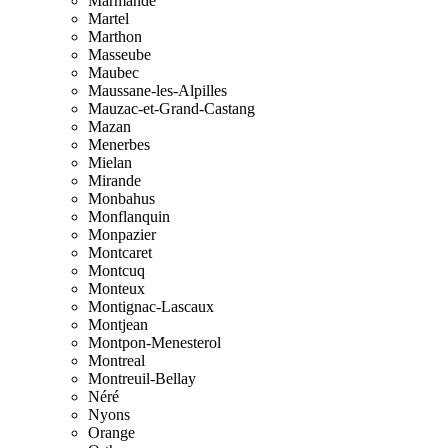
Marmande
Martel
Marthon
Masseube
Maubec
Maussane-les-Alpilles
Mauzac-et-Grand-Castang
Mazan
Menerbes
Mielan
Mirande
Monbahus
Monflanquin
Monpazier
Montcaret
Montcuq
Monteux
Montignac-Lascaux
Montjean
Montpon-Menesterol
Montreal
Montreuil-Bellay
Néré
Nyons
Orange