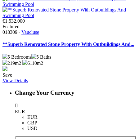
€1,532,000
Featured
018309 -
Vaucluse
**Superb Renovated Stone Property With Outbuildings And...
5
Bedrooms
5
Baths
219m2
6110m2
Save
View Details
Change Your Currency
EUR
EUR
GBP
USD