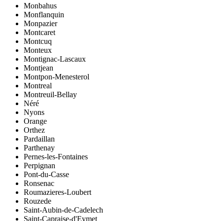
Monbahus
Monflanquin
Monpazier
Montcaret
Montcuq
Monteux
Montignac-Lascaux
Montjean
Montpon-Menesterol
Montreal
Montreuil-Bellay
Néré
Nyons
Orange
Orthez
Pardaillan
Parthenay
Pernes-les-Fontaines
Perpignan
Pont-du-Casse
Ronsenac
Roumazieres-Loubert
Rouzede
Saint-Aubin-de-Cadelech
Saint-Capraise-d'Eymet