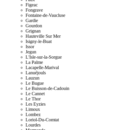
Figeac
Fongrave
Fontaine-de-Vaucluse
Gardie
Gourdon
Grignan
Hauteville Sur Mer
Isigny-le-Buat
Issor
Jegun
L'Isle-sur-la-Sorgue
La Palme
Lacapelle-Marival
Lanuéjouls
Lauzun
Le Bugue
Le Buisson-de-Cadouin
Le Cannet
Le Thor
Les Eyzies
Limoux
Lombez
Loriol-Du-Comtat
Lourdes