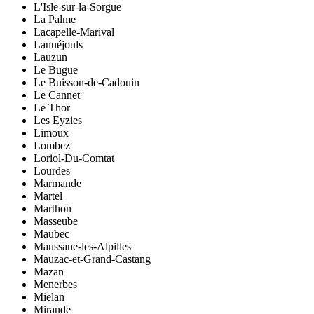
L'Isle-sur-la-Sorgue
La Palme
Lacapelle-Marival
Lanuéjouls
Lauzun
Le Bugue
Le Buisson-de-Cadouin
Le Cannet
Le Thor
Les Eyzies
Limoux
Lombez
Loriol-Du-Comtat
Lourdes
Marmande
Martel
Marthon
Masseube
Maubec
Maussane-les-Alpilles
Mauzac-et-Grand-Castang
Mazan
Menerbes
Mielan
Mirande