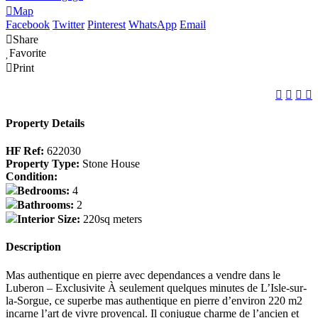
Map
Facebook
Twitter
Pinterest
WhatsApp
Email
Share
Favorite
Print
Property Details
HF Ref:
622030
Property Type:
Stone House
Condition:
Bedrooms:
4
Bathrooms:
2
Interior Size:
220sq meters
Description
Mas authentique en pierre avec dependances a vendre dans le
Luberon – Exclusivite À seulement quelques minutes de L’Isle-sur-
la-Sorgue, ce superbe mas authentique en pierre d’environ 220 m2
incarne l’art de vivre provencal. Il conjugue charme de l’ancien et