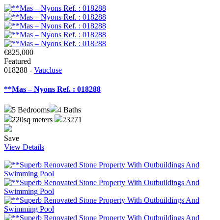
€825,000
Featured
018288 -
Vaucluse
**Mas – Nyons Ref. : 018288
5
Bedrooms
4
Baths
220sq meters
23271
Save
View Details