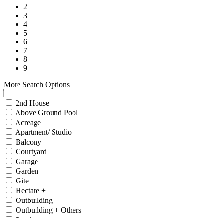
2
3
4
5
6
7
8
9
More Search Options
2nd House
Above Ground Pool
Acreage
Apartment/ Studio
Balcony
Courtyard
Garage
Garden
Gite
Hectare +
Outbuilding
Outbuilding + Others