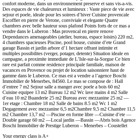
confort moderne, dans un environnement preserve et sans vis-a-vis.
Des espaces de vie chaleureux et lumineux : Vaste piece de vie avec
sejour et poele, ideale pour les soirees d’hiver Cuisine provencale
Escoffier en pierre de Verone, conviviale et elegante Quatre
chambres avec belle hauteur sous plafond Points forts de ce mas a
vendre dans le Luberon : Mas provencal en pierre renove
Dependances amenageables (atelier, bureau, espace loisirs) 220 m2,
4 chambres spacieuses Piscine, pool house, cuisine d’ete Grand
garage Bassin et jardin arbore d’1 hectare offrant intimite et
multiples possibilites (verger, potager, detente) Situation ideale en
campagne, a proximite immediate de L’Isle-sur-la-Sorgue Ce bien
rare est parfait comme residence principale familiale, maison de
vacances en Provence ou projet de location saisonniere haut de
gamme dans le Luberon. Ce mas est a vendre a l’agence Boschi
Immobilier de Menerbes, 84560. Le mas se compose de : Hall
d’entree 7 m2 Sejour salle a manger avec poele a bois 60 m2
Cuisine equipee 13 m2 Bureau 12 m2 Wc lave mains 4 m2 Salle
d’eau 10 m2 Buanderie 25 m2 Bureau avec mezzanine 25 m2 —
1er etage : Chambre 18 m2 Salle de bains 8.5 m2 Wc 1 m2
Degagement avec mezzanine 6,5 m2Chambre 9,5 m2 Chambre 11,5
m2 Chambre 13,7 m2 —Piscine en forme libre —Cuisine d’ete —
Double garage 60 m2 —Local jardin —Bassin —Abris bois Agence
Boschi Immobilier de Prestige Luberon – Menerbes – Coustellet
Your energy class is A+