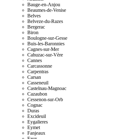
Bauge-en-Anjou
Beaumes-de-Venise
Belves
Belveze-du-Razes
Bergerac
Biron
Boulogne-sur-Gesse
Buis-les-Baronnies
Cagnes-sur-Mer
Cahuzac-sur-Vère
Cannes
Carcassonne
Carpentras
Carsan
Casseneuil
Castelnau-Magnoac
Cazaubon
Cessenon-sur-Orb
Cognac
Duras
Excideuil
Eygalieres
Eymet
Fanjeaux
Faux