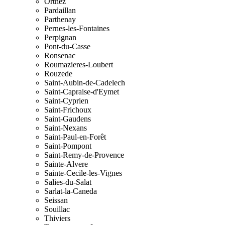
Orthez
Pardaillan
Parthenay
Pernes-les-Fontaines
Perpignan
Pont-du-Casse
Ronsenac
Roumazieres-Loubert
Rouzede
Saint-Aubin-de-Cadelech
Saint-Capraise-d'Eymet
Saint-Cyprien
Saint-Frichoux
Saint-Gaudens
Saint-Nexans
Saint-Paul-en-Forêt
Saint-Pompont
Saint-Remy-de-Provence
Sainte-Alvere
Sainte-Cecile-les-Vignes
Salies-du-Salat
Sarlat-la-Caneda
Seissan
Souillac
Thiviers