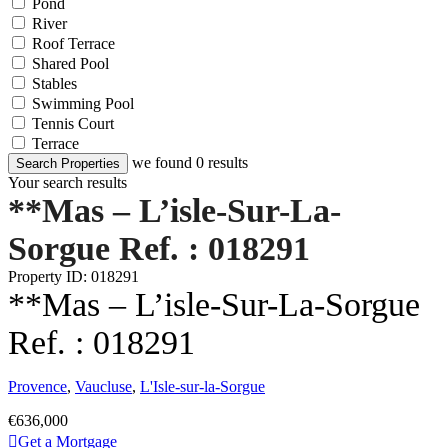
Pond
River
Roof Terrace
Shared Pool
Stables
Swimming Pool
Tennis Court
Terrace
we found
0
results
Search Properties
Your search results
**Mas – L’isle-Sur-La-
Sorgue Ref. : 018291
Property ID: 018291
**Mas – L’isle-Sur-La-Sorgue
Ref. : 018291
Provence
,
Vaucluse
,
L'Isle-sur-la-Sorgue
€636,000
Get a Mortgage