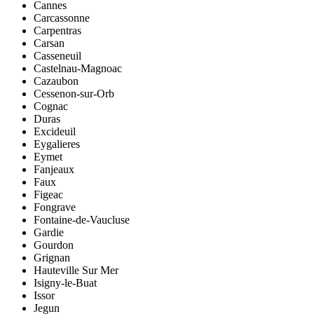
Cannes
Carcassonne
Carpentras
Carsan
Casseneuil
Castelnau-Magnoac
Cazaubon
Cessenon-sur-Orb
Cognac
Duras
Excideuil
Eygalieres
Eymet
Fanjeaux
Faux
Figeac
Fongrave
Fontaine-de-Vaucluse
Gardie
Gourdon
Grignan
Hauteville Sur Mer
Isigny-le-Buat
Issor
Jegun