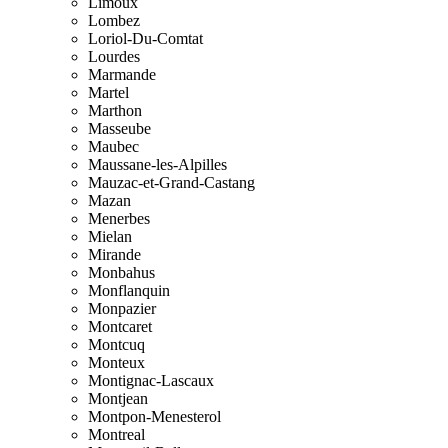
Limoux
Lombez
Loriol-Du-Comtat
Lourdes
Marmande
Martel
Marthon
Masseube
Maubec
Maussane-les-Alpilles
Mauzac-et-Grand-Castang
Mazan
Menerbes
Mielan
Mirande
Monbahus
Monflanquin
Monpazier
Montcaret
Montcuq
Monteux
Montignac-Lascaux
Montjean
Montpon-Menesterol
Montreal