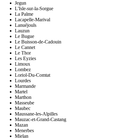
Jegun
L'Isle-sur-la-Sorgue
La Palme
Lacapelle-Marival
Lanuéjouls
Lauzun
Le Bugue
Le Buisson-de-Cadouin
Le Cannet
Le Thor
Les Eyzies
Limoux
Lombez
Loriol-Du-Comtat
Lourdes
Marmande
Martel
Marthon
Masseube
Maubec
Maussane-les-Alpilles
Mauzac-et-Grand-Castang
Mazan
Menerbes
Mielan