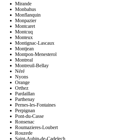
Mirande
Monbahus
Monflanquin
Monpazier
Montcaret
Montcuq
Monteux
Montignac-Lascaux
Montjean
Montpon-Menesterol
Montreal
Montreuil-Bellay
Néré
Nyons
Orange
Orthez
Pardaillan
Parthenay
Pernes-les-Fontaines
Perpignan
Pont-du-Casse
Ronsenac
Roumazieres-Loubert
Rouzede
Saint-Aubin-de-Cadelech