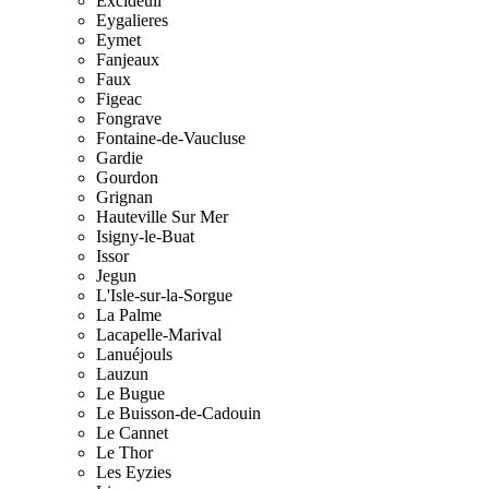
Excideuil
Eygalieres
Eymet
Fanjeaux
Faux
Figeac
Fongrave
Fontaine-de-Vaucluse
Gardie
Gourdon
Grignan
Hauteville Sur Mer
Isigny-le-Buat
Issor
Jegun
L'Isle-sur-la-Sorgue
La Palme
Lacapelle-Marival
Lanuéjouls
Lauzun
Le Bugue
Le Buisson-de-Cadouin
Le Cannet
Le Thor
Les Eyzies