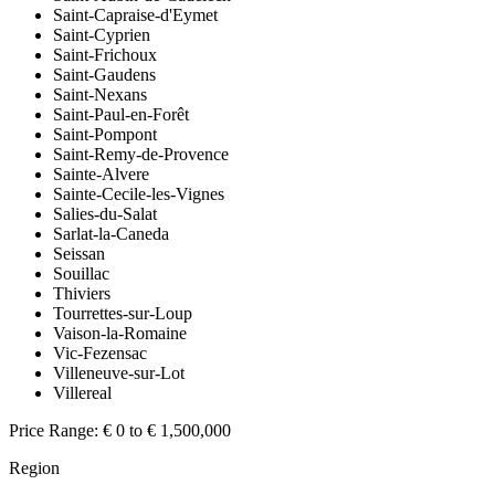
Saint-Capraise-d'Eymet
Saint-Cyprien
Saint-Frichoux
Saint-Gaudens
Saint-Nexans
Saint-Paul-en-Forêt
Saint-Pompont
Saint-Remy-de-Provence
Sainte-Alvere
Sainte-Cecile-les-Vignes
Salies-du-Salat
Sarlat-la-Caneda
Seissan
Souillac
Thiviers
Tourrettes-sur-Loup
Vaison-la-Romaine
Vic-Fezensac
Villeneuve-sur-Lot
Villereal
Price Range:
€ 0 to € 1,500,000
Region