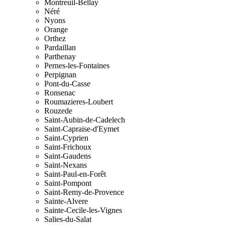
Montreuil-Bellay
Néré
Nyons
Orange
Orthez
Pardaillan
Parthenay
Pernes-les-Fontaines
Perpignan
Pont-du-Casse
Ronsenac
Roumazieres-Loubert
Rouzede
Saint-Aubin-de-Cadelech
Saint-Capraise-d'Eymet
Saint-Cyprien
Saint-Frichoux
Saint-Gaudens
Saint-Nexans
Saint-Paul-en-Forêt
Saint-Pompont
Saint-Remy-de-Provence
Sainte-Alvere
Sainte-Cecile-les-Vignes
Salies-du-Salat