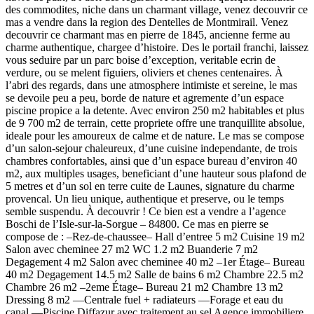
des commodites, niche dans un charmant village, venez decouvrir ce
mas a vendre dans la region des Dentelles de Montmirail. Venez
decouvrir ce charmant mas en pierre de 1845, ancienne ferme au
charme authentique, chargee d’histoire. Des le portail franchi, laissez
vous seduire par un parc boise d’exception, veritable ecrin de
verdure, ou se melent figuiers, oliviers et chenes centenaires. À
l’abri des regards, dans une atmosphere intimiste et sereine, le mas
se devoile peu a peu, borde de nature et agremente d’un espace
piscine propice a la detente. Avec environ 250 m2 habitables et plus
de 9 700 m2 de terrain, cette propriete offre une tranquillite absolue,
ideale pour les amoureux de calme et de nature. Le mas se compose
d’un salon-sejour chaleureux, d’une cuisine independante, de trois
chambres confortables, ainsi que d’un espace bureau d’environ 40
m2, aux multiples usages, beneficiant d’une hauteur sous plafond de
5 metres et d’un sol en terre cuite de Launes, signature du charme
provencal. Un lieu unique, authentique et preserve, ou le temps
semble suspendu. À decouvrir ! Ce bien est a vendre a l’agence
Boschi de l’Isle-sur-la-Sorgue – 84800. Ce mas en pierre se
compose de : –Rez-de-chaussee– Hall d’entree 5 m2 Cuisine 19 m2
Salon avec cheminee 27 m2 WC 1.2 m2 Buanderie 7 m2
Degagement 4 m2 Salon avec cheminee 40 m2 –1er Étage– Bureau
40 m2 Degagement 14.5 m2 Salle de bains 6 m2 Chambre 22.5 m2
Chambre 26 m2 –2eme Étage– Bureau 21 m2 Chambre 13 m2
Dressing 8 m2 —Centrale fuel + radiateurs —Forage et eau du
canal —Piscine Diffazur avec traitement au sel Agence immobiliere