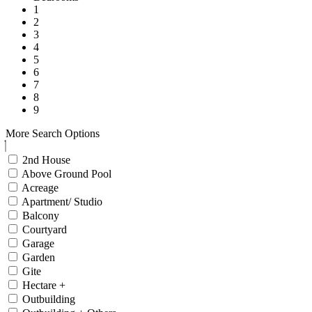
1
2
3
4
5
6
7
8
9
More Search Options
2nd House
Above Ground Pool
Acreage
Apartment/ Studio
Balcony
Courtyard
Garage
Garden
Gite
Hectare +
Outbuilding