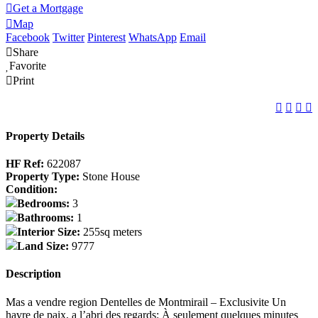
Get a Mortgage
Map
Facebook
Twitter
Pinterest
WhatsApp
Email
Share
Favorite
Print
Property Details
HF Ref:
622087
Property Type:
Stone House
Condition:
Bedrooms:
3
Bathrooms:
1
Interior Size:
255sq meters
Land Size:
9777
Description
Mas a vendre region Dentelles de Montmirail – Exclusivite Un
havre de paix, a l’abri des regards: À seulement quelques minutes