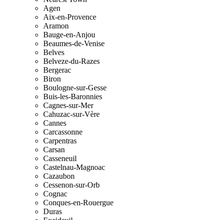
Agen
Aix-en-Provence
Aramon
Bauge-en-Anjou
Beaumes-de-Venise
Belves
Belveze-du-Razes
Bergerac
Biron
Boulogne-sur-Gesse
Buis-les-Baronnies
Cagnes-sur-Mer
Cahuzac-sur-Vère
Cannes
Carcassonne
Carpentras
Carsan
Casseneuil
Castelnau-Magnoac
Cazaubon
Cessenon-sur-Orb
Cognac
Conques-en-Rouergue
Duras