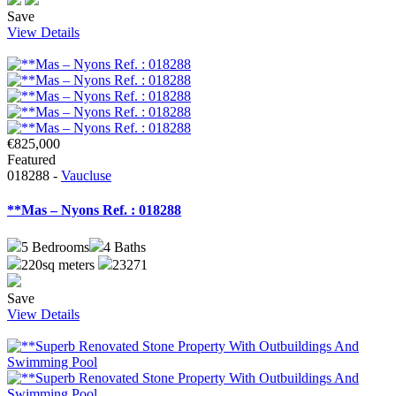
Save
View Details
€825,000
Featured
018288 -
Vaucluse
**Mas – Nyons Ref. : 018288
5
Bedrooms
4
Baths
220sq meters
23271
Save
View Details