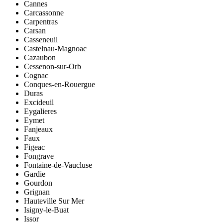
Cannes
Carcassonne
Carpentras
Carsan
Casseneuil
Castelnau-Magnoac
Cazaubon
Cessenon-sur-Orb
Cognac
Conques-en-Rouergue
Duras
Excideuil
Eygalieres
Eymet
Fanjeaux
Faux
Figeac
Fongrave
Fontaine-de-Vaucluse
Gardie
Gourdon
Grignan
Hauteville Sur Mer
Isigny-le-Buat
Issor