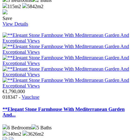
3
Bedrooms
2
Baths
115m2
5842m2
Save
View Details
€1,790,000
018347 -
Vaucluse
**Elegant Stone Farmhouse With Mediterranean Garden
And...
6
Bedrooms
5
Baths
340m2
3626m2